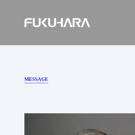
跳
到
内
容
MESSAGE