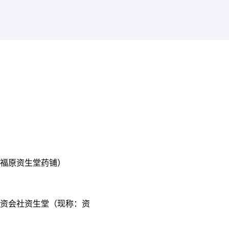
（福原资生堂药铺）
合资会社资生堂（现称：资