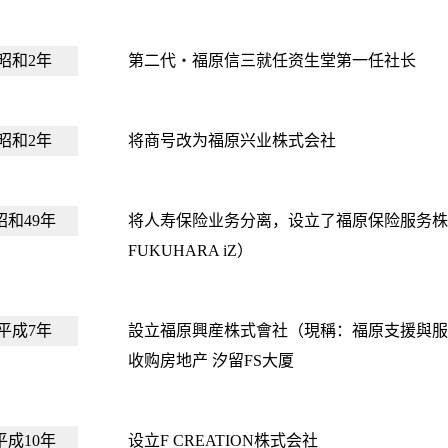
昭和2年
第二代・福原信三就任资生堂第一任社长
昭和2年
将商号改为福原兴业株式会社
昭和49年
将人寿保险业务分离，设立了福原保险服务
FUKUHARA iZ）
平成7年
設立福原興産株式會社（現稱：福原支援與
收购房地产 汐留FS大厦
平成10年
设立F CREATION株式会社